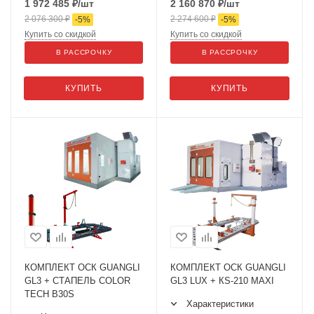
1 972 485
₽
/шт
2 160 870
₽
/шт
2 076 300
₽
2 274 600
₽
-
5
%
-
5
%
Купить со скидкой
Купить со скидкой
В РАССРОЧКУ
В РАССРОЧКУ
КУПИТЬ
КУПИТЬ
КОМПЛЕКТ ОСК GUANGLI
КОМПЛЕКТ ОСК GUANGLI
GL3 + СТАПЕЛЬ COLOR
GL3 LUX + КS-210 MAXI
TECH B30S
Характеристики