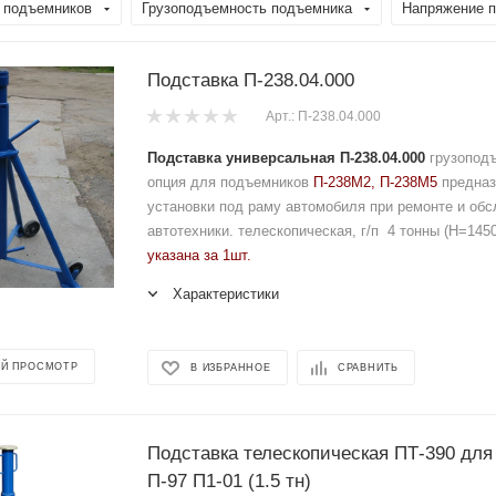
 подъемников
Грузоподъемность подъемника
Напряжение п
Подставка П-238.04.000
Арт.: П-238.04.000
Подставка универсальная П-238.04.000
грузоподъ
опция для подъемников
П-238М2, П-238М5
предназ
установки под раму автомобиля при ремонте и об
автотехники. телескопическая, г/п 4 тонны (H=145
указана за 1шт.
Характеристики
Й ПРОСМОТР
В ИЗБРАННОЕ
СРАВНИТЬ
Подставка телескопическая ПТ-390 дл
П-97 П1-01 (1.5 тн)