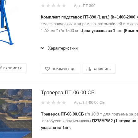
Арт.: ПТ-390
Комплект подставок ПТ-390 (1 шт.) (h=1400-2000 
телескопических для рамных автомобилей и микро
"ГАЗель" г/п 1500 кг.
Цена указана за 1 шт. (Компл
Характеристики
Й ПРОСМОТР
В ИЗБРАННОЕ
СРАВНИТЬ
Траверса ПТ-06.00.СБ
Арт.: ПТ-06.00.СБ
Траверса ПТ-06.00.СБ
г/п 10,8 т для подъема за р
автобусов к подъемникам
П238М?М2 (1 штука на
указана за 1шт.