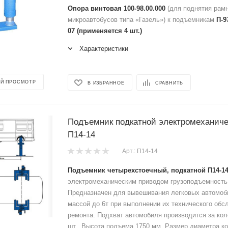
Опора винтовая
100-98.00.000
(для поднятия рамн
микроавтобусов типа «Газель») к подъемникам
П-9
07 (применяется 4 шт.)
Характеристики
Й ПРОСМОТР
В ИЗБРАННОЕ
СРАВНИТЬ
Подъемник подкатной электромеханичес
П14-14
Арт.: П14-14
Подъемник четырехстоечный, подкатной П14-1
электромеханическим приводом грузоподъемность 
Предназначен для вывешивания легковых автомоб
массой до 6т при выполнении их технического обс
ремонта. Подхват автомобиля производится за коле
шт., Высота подъема 1750 мм, Размер диаметра ко