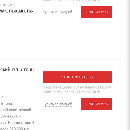
ых а/м и
7МК, П1-01МН, П2-
Купить со скидкой
В РАССРОЧКУ
кий г/п 6 тонн
ЗАПРОСИТЬ ЦЕНУ
Наши менеджеры обязательно свяжутся
с вами и уточнят условия поставки
4
с
6 тонн.
Купить со скидкой
В РАССРОЧКУ
илей собственной
луживания и
са. Кол-во стоик 4
леса 310-600 мм,