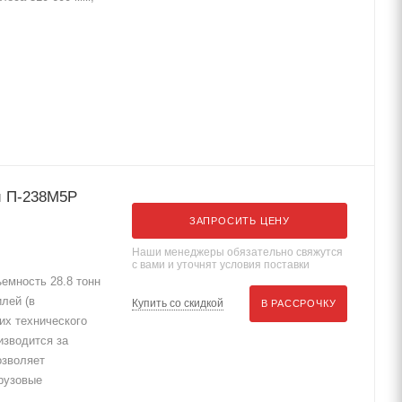
й П-238М5Р
ЗАПРОСИТЬ ЦЕНУ
Наши менеджеры обязательно свяжутся
с вами и уточнят условия поставки
емность 28.8 тонн
лей (в
Купить со скидкой
В РАССРОЧКУ
их технического
изводится за
озволяет
рузовые