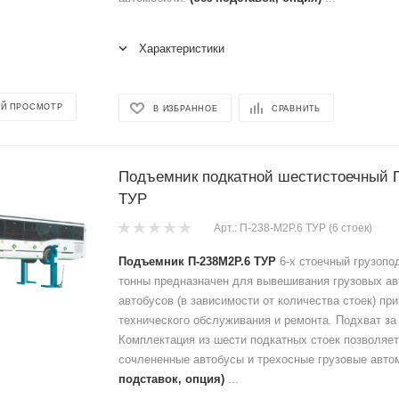
Характеристики
Й ПРОСМОТР
В ИЗБРАННОЕ
СРАВНИТЬ
Подъемник подкатной шестистоечный П
ТУР
Арт.: П-238-М2Р.6 ТУР (6 стоек)
Подъемник П-238М2Р.6 ТУР
6-х стоечный грузопо
тонны предназначен для вывешивания грузовых ав
автобусов (в зависимости от количества стоек) пр
технического обслуживания и ремонта. Подхват за
Комплектация из шести подкатных стоек позволяе
сочлененные автобусы и трехосные грузовые авт
подставок, опция)
...