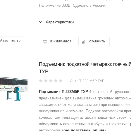
Напряжение 380В. Сделано в России.
Характеристики
Й ПРОСМОТР
В ИЗБРАННОЕ
СРАВНИТЬ
Подъемник подкатной четырехстоечны
ТУР
Арт.: П-238 М5Р ТУР
Подъемник П-238М5Р ТУР
4-х стоечный грузоподъ
предназначен для вывешивания грузовых автомоби
зависимости от количества стоек) при выполнении 
обслуживания и ремонта. Подхват автомобиля про
колеса. Комплектация из шести подкатных стоек п
обслуживать сочлененные автобусы и трехосные г
автомобили.
(без подставок, опция)
...