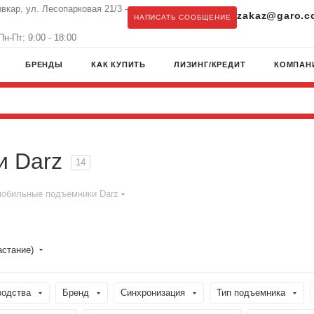
ывкар, ул. Лесопарковая 21/3 -
zakaz@garo.c
НАПИСАТЬ СООБЩЕНИЕ
н-Пт: 9:00 - 18:00
БРЕНДЫ
КАК КУПИТЬ
ЛИЗИНГ/КРЕДИТ
КОМПАН
и Darz
14
обильные подъемники Darz
астание)
водства
Бренд
Синхронизация
Тип подъемника