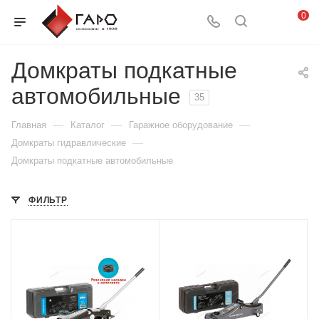
0
Домкраты подкатные
автомобильные
35
—
—
—
Главная
Каталог
Гаражное оборудование
—
Домкраты гидравлические
Домкраты подкатные автомобильные
ФИЛЬТР