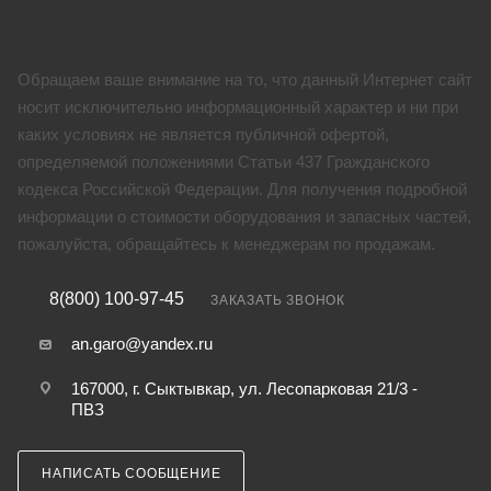
Обращаем ваше внимание на то, что данный Интернет сайт
носит исключительно информационный характер и ни при
каких условиях не является публичной офертой,
определяемой положениями Статьи 437 Гражданского
кодекса Российской Федерации. Для получения подробной
информации о стоимости оборудования и запасных частей,
пожалуйста, обращайтесь к менеджерам по продажам.
8(800) 100-97-45
ЗАКАЗАТЬ ЗВОНОК
an.garo@yandex.ru
167000, г. Сыктывкар, ул. Лесопарковая 21/3 -
ПВЗ
НАПИСАТЬ СООБЩЕНИЕ