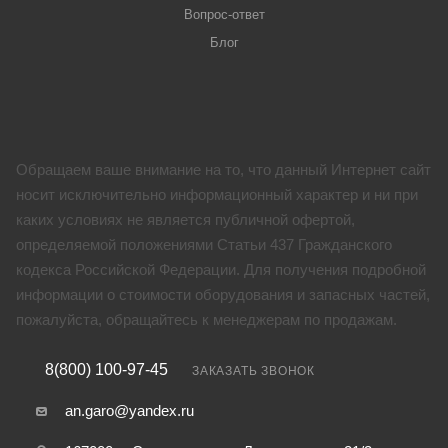
Вопрос-ответ
Блог
Обращаем ваше внимание на то, что данный Интернет сайт
носит исключительно информационный характер и ни при
каких условиях не является публичной офертой,
определяемой положениями Статьи 437 Гражданского
кодекса Российской Федерации. Для получения подробной
информации о стоимости оборудования и запасных частей,
пожалуйста, обращайтесь к менеджерам по продажам.
8(800) 100-97-45
ЗАКАЗАТЬ ЗВОНОК
an.garo@yandex.ru