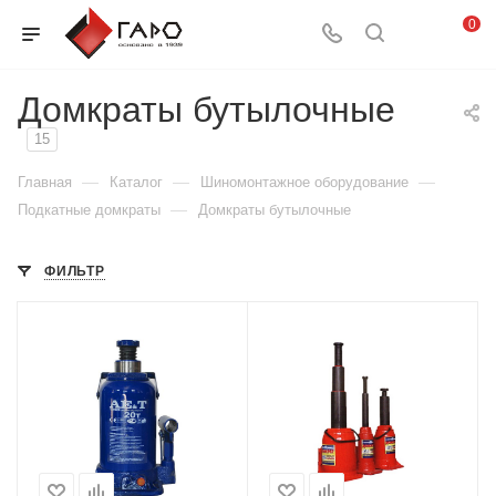
0
Домкраты бутылочные
15
—
—
—
Главная
Каталог
Шиномонтажное оборудование
—
Подкатные домкраты
Домкраты бутылочные
ФИЛЬТР