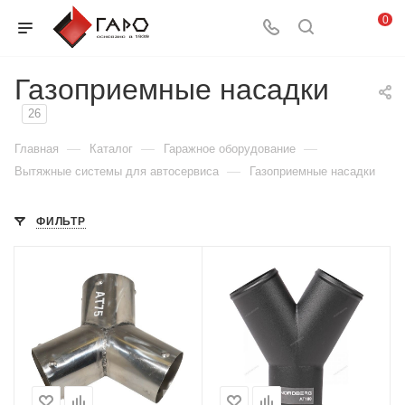
0
Газоприемные насадки
26
—
—
—
Главная
Каталог
Гаражное оборудование
—
Вытяжные системы для автосервиса
Газоприемные насадки
ФИЛЬТР