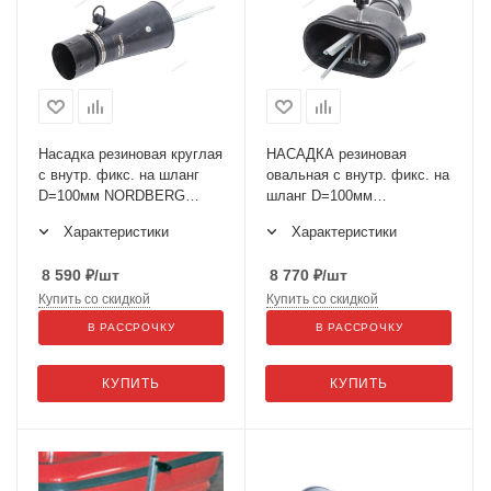
Насадка резиновая круглая
НАСАДКА резиновая
с внутр. фикс. на шланг
овальная с внутр. фикс. на
D=100мм NORDBERG
шланг D=100мм
AN100RP
NORDBERG AN100DP
Характеристики
Характеристики
8 590
₽
/шт
8 770
₽
/шт
Купить со скидкой
Купить со скидкой
В РАССРОЧКУ
В РАССРОЧКУ
КУПИТЬ
КУПИТЬ