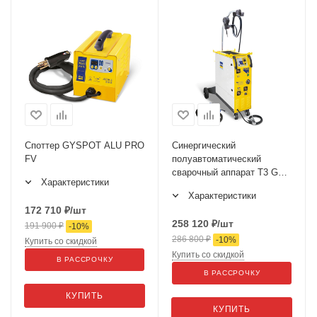
Споттер GYSPOT ALU PRO
Синергический
FV
полуавтоматический
сварочный аппарат T3 GYS
Характеристики
AUTO
Характеристики
172 710
₽
/шт
258 120
₽
/шт
191 900
₽
-
10
%
286 800
₽
-
10
%
Купить со скидкой
Купить со скидкой
В РАССРОЧКУ
В РАССРОЧКУ
КУПИТЬ
КУПИТЬ