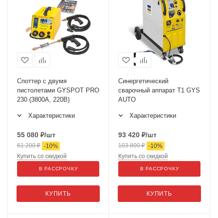
Споттер с двумя
Синергетический
пистолетами GYSPOT PRO
сварочный аппарат T1 GYS
230 (3800А, 220В)
AUTO
Характеристики
Характеристики
55 080
₽
/шт
93 420
₽
/шт
61 200
₽
103 800
₽
-
10
%
-
10
%
Купить со скидкой
Купить со скидкой
В РАССРОЧКУ
В РАССРОЧКУ
КУПИТЬ
КУПИТЬ