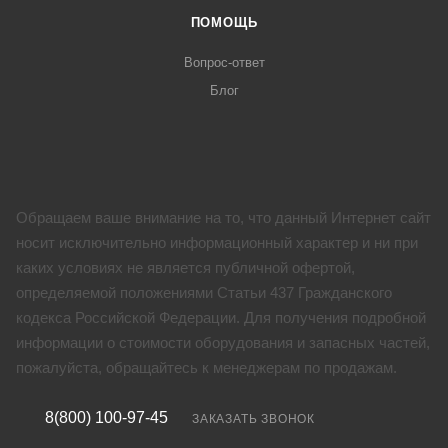
ПОМОЩЬ
Вопрос-ответ
Блог
Обращаем ваше внимание на то, что данный Интернет сайт
носит исключительно информационный характер и ни при
каких условиях не является публичной офертой,
определяемой положениями Статьи 437 Гражданского
кодекса Российской Федерации. Для получения подробной
информации о стоимости оборудования и запасных частей,
пожалуйста, обращайтесь к менеджерам по продажам.
8(800) 100-97-45
ЗАКАЗАТЬ ЗВОНОК