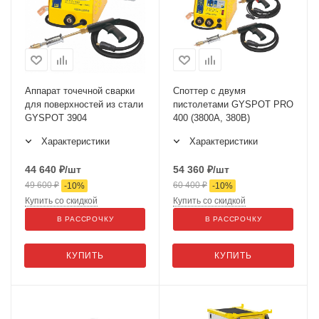
Аппарат точечной сварки
Споттер с двумя
для поверхностей из стали
пистолетами GYSPOT PRO
GYSPOT 3904
400 (3800А, 380В)
Характеристики
Характеристики
44 640
₽
/шт
54 360
₽
/шт
49 600
₽
60 400
₽
-
10
%
-
10
%
Купить со скидкой
Купить со скидкой
В РАССРОЧКУ
В РАССРОЧКУ
КУПИТЬ
КУПИТЬ