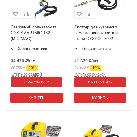
Сварочный полуавтомат
Споттер для кузовного
GYS SMARTMIG 162
ремонта поверхности из
(MIG/MAG)
стали GYSPOT 3902
Характеристики
Характеристики
34 470
₽
/шт
41 670
₽
/шт
38 300
₽
46 300
₽
-
10
%
-
10
%
Купить со скидкой
Купить со скидкой
В РАССРОЧКУ
В РАССРОЧКУ
КУПИТЬ
КУПИТЬ