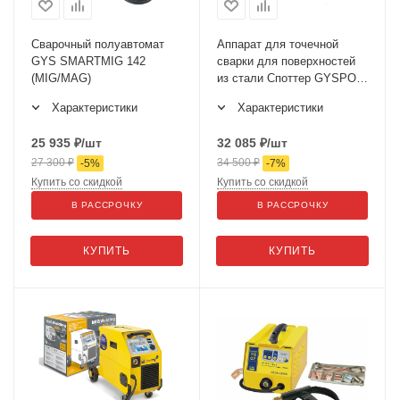
Сварочный полуавтомат
Аппарат для точечной
GYS SMARTMIG 142
сварки для поверхностей
(MIG/MAG)
из стали Споттер GYSPOT
2702
Характеристики
Характеристики
25 935
₽
/шт
32 085
₽
/шт
27 300
₽
34 500
₽
-
5
%
-
7
%
Купить со скидкой
Купить со скидкой
В РАССРОЧКУ
В РАССРОЧКУ
КУПИТЬ
КУПИТЬ