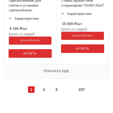
Приспособление для
Стяжка пружин 990кг
снятия и установки
стационарная T01402 AE&T
сайлентблоков
Характеристики
(MERCEDES
Характеристики
W140,W124,W201,W202,W129,W210)
15 600
₽
/шт
JTC-1837
8 100
₽
/шт
Купить со скидкой
Купить со скидкой
В РАССРОЧКУ
В РАССРОЧКУ
КУПИТЬ
КУПИТЬ
ПОКАЗАТЬ ЕЩЕ
1
2
3
237