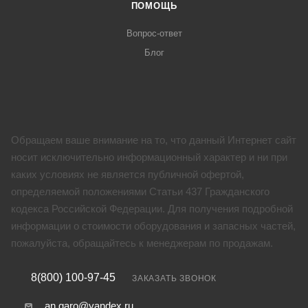
ПОМОЩЬ
Вопрос-ответ
Блог
Обращаем ваше внимание на то, что данный Интернет сайт
носит исключительно информационный характер и ни при
каких условиях не является публичной офертой,
определяемой положениями Статьи 437 Гражданского
кодекса Российской Федерации. Для получения подробной
информации о стоимости оборудования и запасных частей,
пожалуйста, обращайтесь к менеджерам по продажам.
8(800) 100-97-45
ЗАКАЗАТЬ ЗВОНОК
an.garo@yandex.ru