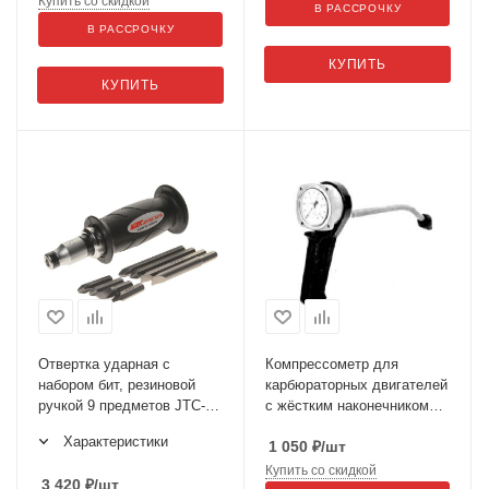
Купить со скидкой
В РАССРОЧКУ
В РАССРОЧКУ
КУПИТЬ
КУПИТЬ
Отвертка ударная с
Компрессометр для
набором бит, резиновой
карбюраторных двигателей
ручкой 9 предметов JTC-
с жёстким наконечником
5410
810
Характеристики
1 050
₽
/шт
Купить со скидкой
3 420
₽
/шт