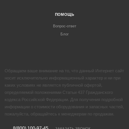
ПОМОЩЬ
Вопрос-ответ
Блог
Обращаем ваше внимание на то, что данный Интернет сайт
носит исключительно информационный характер и ни при
каких условиях не является публичной офертой,
определяемой положениями Статьи 437 Гражданского
кодекса Российской Федерации. Для получения подробной
информации о стоимости оборудования и запасных частей,
пожалуйста, обращайтесь к менеджерам по продажам.
8(800) 100-97-45
ЗАКАЗАТЬ ЗВОНОК