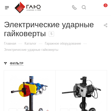
0
Электрические ударные
гайковерты
5
—
—
—
Главная
Каталог
Гаражное оборудование
Электрические ударные гайковерты
ФИЛЬТР