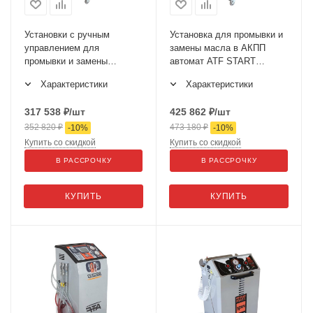
Установки с ручным
Установка для промывки и
управлением для
замены масла в АКПП
промывки и замены
автомат ATF START
жидкости в АКПП ATF
02.023.42S
Характеристики
Характеристики
Remin
317 538
₽
/шт
425 862
₽
/шт
352 820
₽
473 180
₽
-
10
%
-
10
%
Купить со скидкой
Купить со скидкой
В РАССРОЧКУ
В РАССРОЧКУ
КУПИТЬ
КУПИТЬ