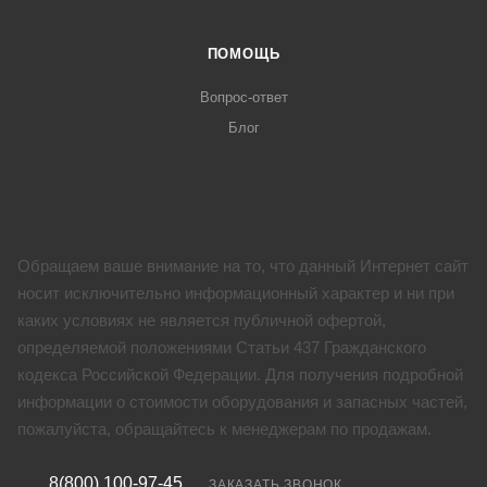
ПОМОЩЬ
Вопрос-ответ
Блог
Обращаем ваше внимание на то, что данный Интернет сайт
носит исключительно информационный характер и ни при
каких условиях не является публичной офертой,
определяемой положениями Статьи 437 Гражданского
кодекса Российской Федерации. Для получения подробной
информации о стоимости оборудования и запасных частей,
пожалуйста, обращайтесь к менеджерам по продажам.
8(800) 100-97-45
ЗАКАЗАТЬ ЗВОНОК