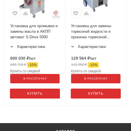
Установка для промывки и
Установка для замены
замены масла в АКПП
тормозной жидкости и
автомат S-Drive 5000
прокачки тормозной
системы SPIN Brake Mate
Характеристики
Характеристики
MK-2
600 030
₽
/шт
129 564
₽
/шт
666 700
₽
143 960
₽
-
10
%
-
10
%
Купить со скидкой
Купить со скидкой
В РАССРОЧКУ
В РАССРОЧКУ
КУПИТЬ
КУПИТЬ