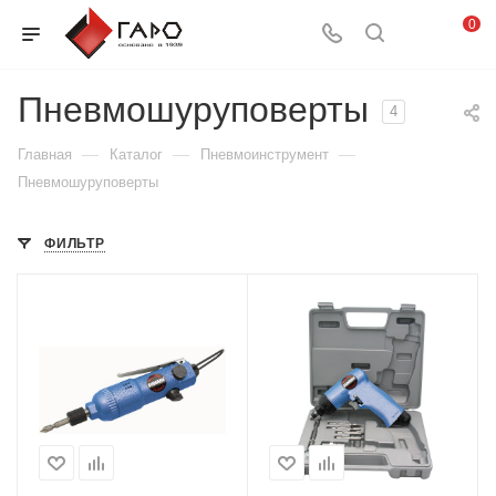
0
Пневмошуруповерты
4
—
—
—
Главная
Каталог
Пневмоинструмент
Пневмошуруповерты
ФИЛЬТР