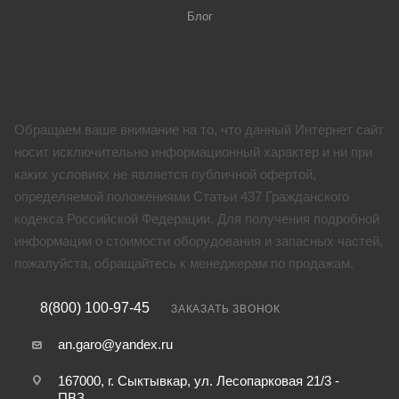
Блог
Обращаем ваше внимание на то, что данный Интернет сайт
носит исключительно информационный характер и ни при
каких условиях не является публичной офертой,
определяемой положениями Статьи 437 Гражданского
кодекса Российской Федерации. Для получения подробной
информации о стоимости оборудования и запасных частей,
пожалуйста, обращайтесь к менеджерам по продажам.
8(800) 100-97-45
ЗАКАЗАТЬ ЗВОНОК
an.garo@yandex.ru
167000, г. Сыктывкар, ул. Лесопарковая 21/3 -
ПВЗ